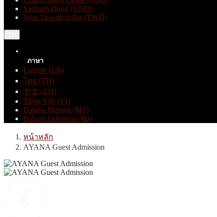
Vietnam Dong (VND)
New Taiwan dollar (TWD)
TH
ภาษา
English (EN)
ไทย (TH)
中文 (ZH)
Tiếng Việt (VI)
Bahasa Melayu (MS)
Bahasa Indonesia (ID)
หน้าหลัก
AYANA Guest Admission