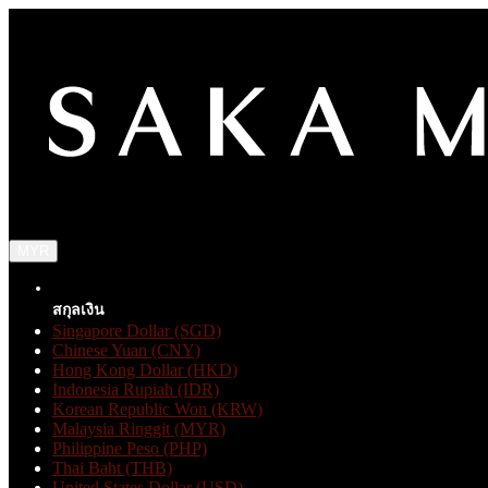
MYR
สกุลเงิน
Singapore Dollar (SGD)
Chinese Yuan (CNY)
Hong Kong Dollar (HKD)
Indonesia Rupiah (IDR)
Korean Republic Won (KRW)
Malaysia Ringgit (MYR)
Philippine Peso (PHP)
Thai Baht (THB)
United States Dollar (USD)