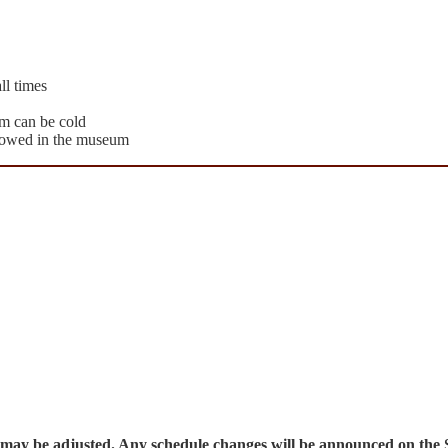
ll times
um can be cold
allowed in the museum
urs may be adjusted. Any schedule changes will be announced on th