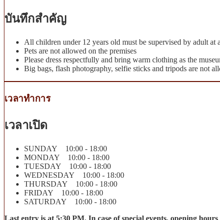
บันทึกสำคัญ
All children under 12 years old must be supervised by adult at a
Pets are not allowed on the premises
Please dress respectfully and bring warm clothing as the muse
Big bags, flash photography, selfie sticks and tripods are not 
เวลาทำการ
เวลาเปิด
SUNDAY 10:00 - 18:00
MONDAY 10:00 - 18:00
TUESDAY 10:00 - 18:00
WEDNESDAY 10:00 - 18:00
THURSDAY 10:00 - 18:00
FRIDAY 10:00 - 18:00
SATURDAY 10:00 - 18:00
Last entry is at 5:30 PM. In case of special events, opening ho