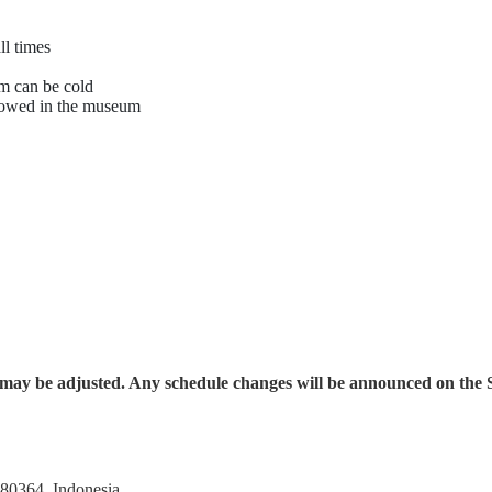
ll times
um can be cold
allowed in the museum
urs may be adjusted. Any schedule changes will be announced on the
 80364, Indonesia